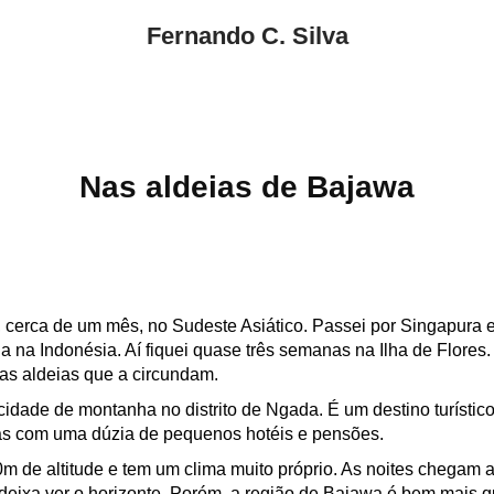
Fernando C. Silva
Nas aldeias de Bajawa
, cerca de um mês, no Sudeste Asiático. Passei por Singapura e
da na Indonésia. Aí fiquei quase três semanas na Ilha de Flores
as aldeias que a circundam.
ade de montanha no distrito de Ngada. É um destino turístico 
as com uma dúzia de pequenos hotéis e pensões.
0m de altitude e tem um clima muito próprio. As noites chegam a 
eixa ver o horizonte. Porém, a região de Bajawa é bem mais q