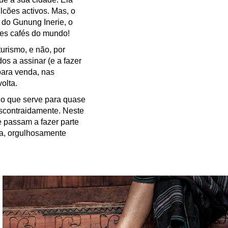
ulcões activos. Mas, o
 do Gunung Inerie, o
res cafés do mundo!
turismo, e não, por
os a assinar (e a fazer
para venda, nas
olta.
io que serve para quase
escontraidamente. Neste
 passam a fazer parte
ra, orgulhosamente