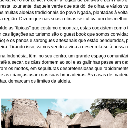
esta luxuriante, daquele verde que até dói de olhar, e vários v
 muitas aldeias tradicionais do povo Ngada, plantadas à volta
a região. Dizem que nas suas colinas se cultiva um dos melho
aldeias “típicas” que costumo encontrar, estas coexistem com o 
nicas ligações ao turismo são o guest book que somos convidad
o) e os panos e sarongues artesanais que estão pendurados, 
ra. Tirando isso, vamos vendo a vida a desenrola-se à nossa v
 na Indonésia, têm, no seu centro, um grande espaço comunitár
 café a secar, os cães dormem ao sol e as galinhas passeiam d
am os mortos, em sepulturas despretensiosas que rapidamente
que as crianças usam nas suas brincadeiras. As casas de madei
as, demarcam os limites da aldeia.