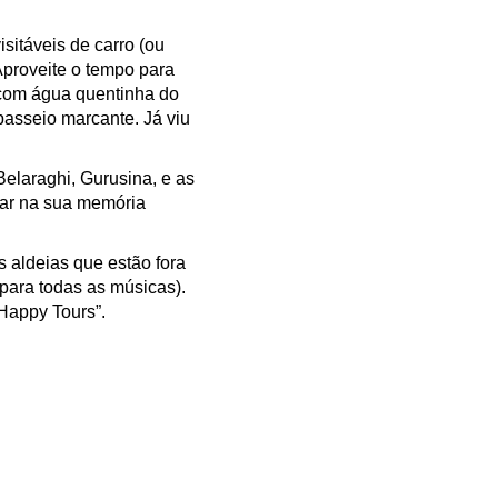
sitáveis de carro (ou
Aproveite o tempo para
s, com água quentinha do
passeio marcante. Já viu
Belaraghi, Gurusina, e as
car na sua memória
s aldeias que estão fora
 para todas as músicas).
Happy Tours”.