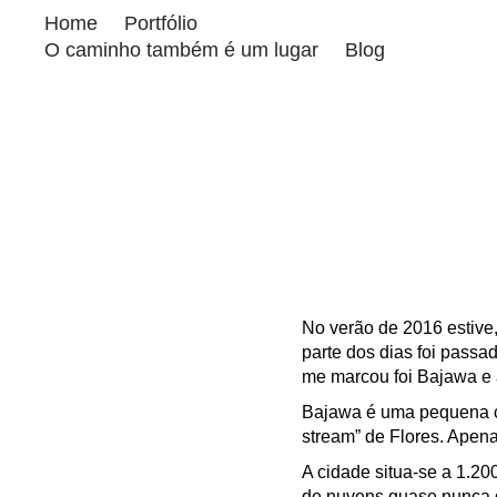
Home
Portfólio
O caminho também é um lugar
Blog
No verão de 2016 estive
parte dos dias foi passa
me marcou foi Bajawa e 
Bajawa é uma pequena cid
stream” de Flores. Apen
A cidade situa-se a 1.20
de nuvens quase nunca d