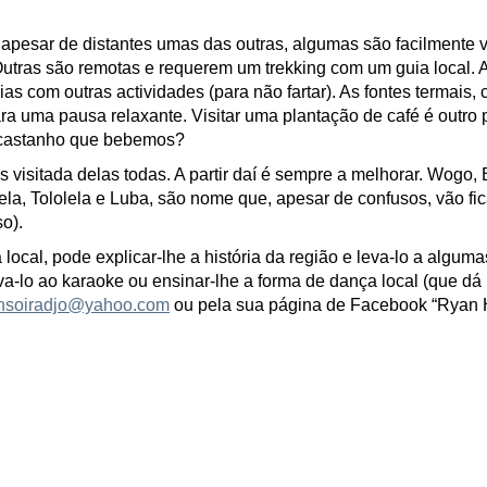
 apesar de distantes umas das outras, algumas são facilmente vi
Outras são remotas e requerem um trekking com um guia local. 
deias com outras actividades (para não fartar). As fontes termai
a uma pausa relaxante. Visitar uma plantação de café é outro 
 castanho que bebemos?
visitada delas todas. A partir daí é sempre a melhorar. Wogo, 
la, Tololela e Luba, são nome que, apesar de confusos, vão fi
so).
local, pode explicar-lhe a história da região e leva-lo a alguma
eva-lo ao karaoke ou ensinar-lhe a forma de dança local (que dá
nsoiradjo@yahoo.com
ou pela sua página de Facebook “Ryan 