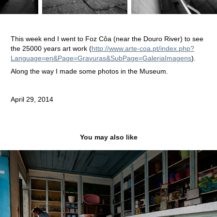
This week end I went to Foz Côa (near the Douro River) to see
the 25000 years art work (
http://www.arte-coa.pt/index.php?
Language=en&Page=Gravuras&SubPage=GaleriaImagens
).
Along the way I made some photos in the Museum.
April 29, 2014
You may also like